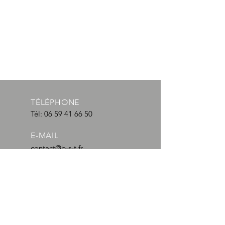
TÉLÉPHONE
Tél:
06 59 41 66 50
E-MAIL
contact@b-s-t.fr
HORAIRES
Lun - Ven : 08:00 - 19:00
TRANSPORTEURS DEPUIS