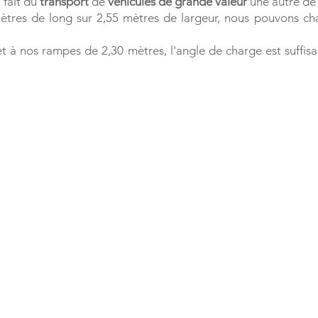
 fait du
transport
de
véhicules de grande valeur
une autre de
tres de long sur 2,55 mètres de largeur, nous pouvons char
t à nos rampes de 2,30 mètres, l'angle de charge est suffis