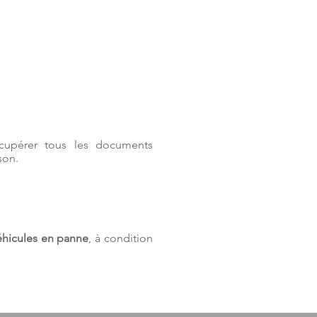
cupérer tous les documents
son.
éhicules en panne
, à condition