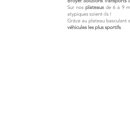
Broyer Solutions Transports
a
Sur nos
plateaux
de 6 à 9 mè
atypiques soient-ils !
Grâce au plateau basculant e
véhicules les plus sportifs
.