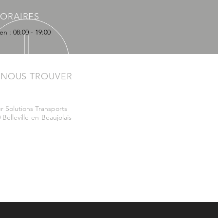
ORAIRES
en : 08:00 - 19:00
 NOUS TROUVER
r Solutions Transports
 Belleville-en-Beaujolais
n