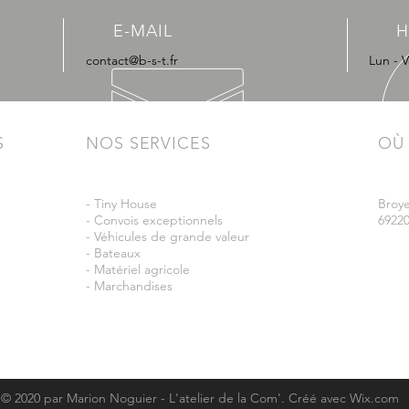
E-MAIL
H
contact@b-s-t.fr
Lun - V
S
NOS SERVICES
OÙ
- Tiny House
Broye
- Convois exceptionnels
69220
- Véhicules de grande valeur
- Bateaux
- Matériel agricole
- Marchandises
Mentions légales
|
Charte de confidentialité
|
Conditions Générales d'Utilisatio
© 2020 par Marion Noguier - L'atelier de la Com'. Créé avec
Wix.com