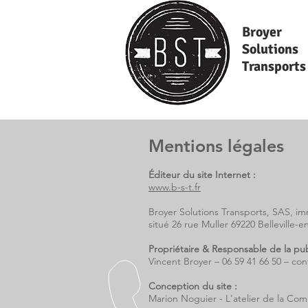
Broyer
Solutions
Transports
Mentions légales
Éditeur du site Internet :
www.b-s-t.fr
Broyer Solutions Transports, SAS
, im
situé 26 rue Muller 69220 Belleville-e
Propriétaire & Responsable de la pub
Vincent Broyer – 06 59 41 66 50 –
con
Conception du site :
Marion Noguier - L'atelier de la Com