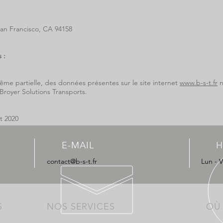
San Francisco, CA 94158
 :
me partielle, des données présentes sur le site internet
www.b-s-t.fr
n
 Broyer Solutions Transports.
et 2020
E-MAIL
H
contact@b-s-t.fr
Lun - V
S
NOS SERVICES
OÙ