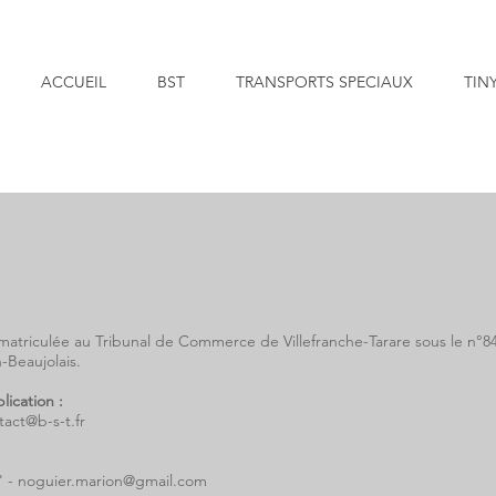
ACCUEIL
BST
TRANSPORTS SPECIAUX
TIN
matriculée au Tribunal de Commerce de Villefranche-Tarare sous le n°84
n-Beaujolais.
lication :
tact@b-s-t.fr
' -
noguier.marion@gmail.com