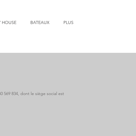
Y HOUSE
BATEAUX
PLUS
0 569 834,
dont le siège social est