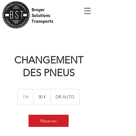
Broyer
Solutions
Transports
CHANGEMENT
DES PNEUS
30
euros
1 h
1
30 €
DR AUTO
Réserver