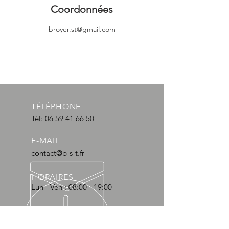
Coordonnées
broyer.st@gmail.com
TÉLÉPHONE
Tél:
06 59 41 66 50
E-MAIL
contact@b-s-t.fr
HORAIRES
Lun - Ven : 08:00 - 19:00
TRANSPORTEURS DEPUIS